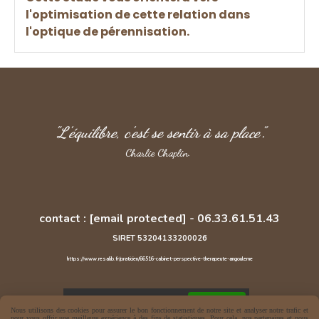
l'optimisation de cette relation dans
l'optique de pérennisation.
"L'équilibre, c'est se sentir à sa place".
Charlie Chaplin.
contact :
[email protected]
-
06.33.61.51.43
SIRET 53204133200026
https://www.resalib.fr/praticien/66516-cabinet-perspective-therapeute-angouleme
Autoriser
Facebook est désactivé.
Nous utilisons des cookies pour assurer le bon fonctionnement de notre site et analyser notre trafic et
pour vous offrir une meilleure expérience à des fins de statistiques. Pour cela, nos partenaires et nous