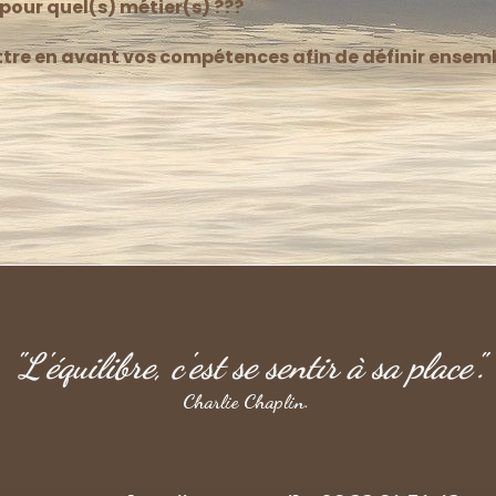
 pour quel(s) métier(s) ???
re en avant vos compétences afin de définir ensembl
"L'équilibre, c'est se sentir à sa place".
Charlie Chaplin.