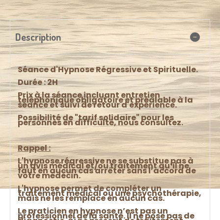
Description
Séance d'Hypnose Régressive et Spirituelle.
Durée : 2H
Prix à la séance incluant entretien
téléphonique obligatoire et préalable à la
séance et suivi de retour d'expérience.
Possibilité de "tarif solidaire" pour les
personnes en difficulté, nous consultez.
Rappel :
L'hypnose régressive ne se substitue pas à
un avis médical et/ou traitement qu’il ne
faut en aucun cas arrêter sans l’accord de
votre médecin.
L'hypnose permet de compléter un
traitement médical ou une psychothérapie,
mais ne les remplace en aucun cas.
Le praticien en hypnose n’est pas un
professionnel de la santé. Il ne pose pas de